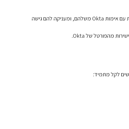
• הכניסה היחידה של Okta (SSO) מאפשרת למשתמשים להיכנס בצורה מאובטחת לאפליקציית הגישה הניידת עם אימות Okta משלהם, ומעניקה להם גישה