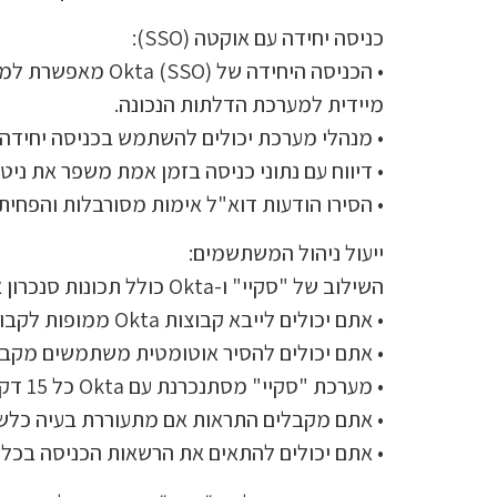
כניסה יחידה עם אוקטה (SSO):
מיידית למערכת הדלתות הנכונה.
• מנהלי מערכת יכולים להשתמש בכניסה יחידה SAML (SSO) של Okta כדי לגשת למרכז הבקרה של "סקיי" ישירות מהפורטל של Okta
• דיווח עם נתוני כניסה בזמן אמת משפר את ניט
• הסירו הודעות דוא"ל אימות מסורבלות והפחיתו 
ייעול ניהול המשתשמים:
השילוב של "סקיי" ו-Okta כולל תכונות סנכרון אוטומטי דומיננטיות שהופכות את ניהולו של כל מספר משתמשים לקל מתמיד:
• אתם יכולים לייבא קבוצות Okta ממופות לקבוצות במערכות "סקיי".
• אתם יכולים להסיר אוטומטית משתמשים מקבוצות "סקי
• מערכת "סקיי" מסתנכרנת עם Okta כל 15 דקות, ואתם יכולים גם ליזום סנכרון ידני בכל עת.
• אתם מקבלים התראות אם מתעוררת בעיה כלשהי בנו
• אתם יכולים להתאים את הרשאות הכניסה בכל 