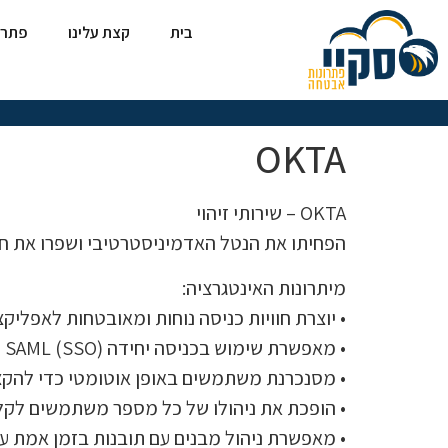
בית
קצת עלינו
פתרו
OKTA
OKTA – שירותי זיהוי
הפחיתו את הנטל האדמיניסטרטיבי ושפרו את חוויות
מיתרונות האינטגרציה:
• יוצרת חוויות כניסה נוחות ומאובטחות לאפליקציית Openpath ל
• מאפשרת שימוש בכניסה יחידה SAML (SSO) של Okta כדי להיכנס בצורה מאובטחת למרכז הבקרה של "סקיי".
• מסנכרנת משתמשים באופן אוטומטי כדי להקצו
• הופכת את ניהולו של כל מספר משתמשים לקל 
• מאפשרת ניהול מבנים עם תובנות בזמן אמת על 