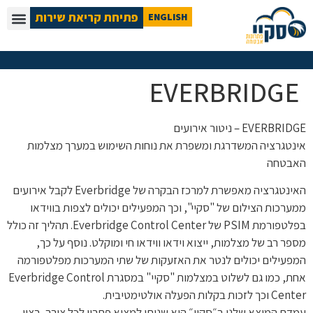
פתיחת קריאת שירות
ENGLISH
EVERBRIDGE
EVERBRIDGE – ניטור אירועים
אינטגרציה המשדרגת ומשפרת את נוחות השימוש במערך מצלמות
האבטחה
האינטגרציה מאפשרת למרכז הבקרה של Everbridge לקבל אירועים
ממערכות הצילום של "סקיי", וכך המפעילים יכולים לצפות בווידאו
בפלטפורמת PSIM של Everbridge Control Center. תהליך זה כולל
מספר רב של מצלמות, ייצוא וידאו ווידאו חי ומוקלט. נוסף על כך,
המפעילים יכולים לנטר את האזעקות של שתי המערכות מפלטפורמה
אחת, כמו גם לשלוט במצלמות "סקיי" במסגרת Everbridge Control
Center וכך לזכות בקלות הפעלה אולטימטיבית.
עמדת המוצא שלנו ב״סקיי״ היא שניתן למצוא פתרון לכל צורך, רצון