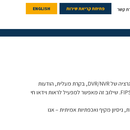
פתיחת קריאת שירות
ENGLISH
רת קשר
ה-WinDSX של DSX משלב ניטור נקודות ובקרת גישה עם תג מזהה תמונה, זמן ונוכחות, גרפיקת אזעקה, אינטגרציה של DVR/NVR, בקרת מעלית, הודעות
דוא"ל והודעות טקסט על אזעקה, ניהול רמת איום, נעילה בזמן תקלות ואירועי חירום ותאימות לכרטיס FIPS/TWIC. שילוב זה מאפשר למפעיל לראות וידאו חי
, ניסיון מקיף ואכפתיות אמיתית – אנו