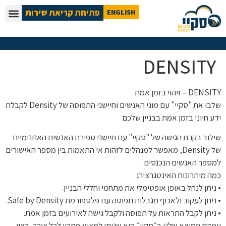
פתיחת קריאת שירות
ENGLISH
DENSITY
DENSITY – זיהוי בזמן אמת
שלבו את "סקיי" עם מוני האנשים וחיישני התפוסה של Density לקבלת
ידע חיוני בזמן אמת בבניין שלכם
שילוב בקרת הגישה של "סקיי" עם חיישני ספירת האנשים האנונימיים
של Density, מאפשר למנהלים לזהות אי התאמות בין מספר האישורים
למספר האנשים הנכנסים.
כמה מיתרונות האינטגרציה:
• ניתן לנהל באופן אופטימלי את מתחמי וחללי הבניין.
• ניתן לעקוב ולאכוף מגבלות תפוסה עם פלטפורמת Safe by Density.
• ניתן לקבל התראות על תפוסה ולקבל גישה לאירועים בזמן אמת.
עמדת המוצא שלנו ב״סקיי״ היא שניתן למצוא פתרון לכל צורך, רצון