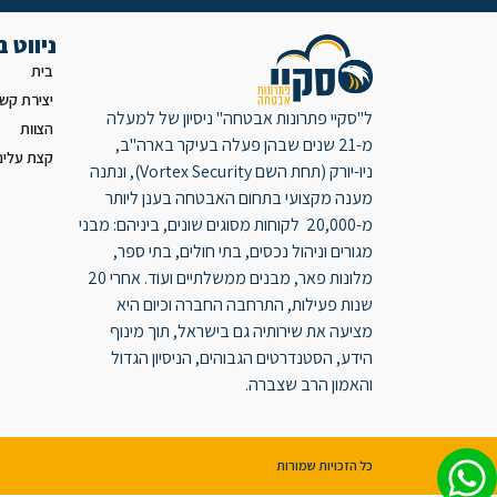
ניווט 
בית
יצירת קש
ל"סקיי פתרונות אבטחה" ניסיון של למעלה
הצוות
מ-21 שנים שבהן פעלה בעיקר בארה"ב,
קצת עלינו
ניו-יורק (תחת השם Vortex Security), ונתנה
מענה מקצועי בתחום האבטחה בענן ליותר
מ-20,000 לקוחות מסוגים שונים, ביניהם: מבני
מגורים וניהול נכסים, בתי חולים, בתי ספר,
מלונות פאר, מבנים ממשלתיים ועוד. אחרי 20
שנות פעילות, התרחבה החברה וכיום היא
מציעה את שירותיה גם בישראל, תוך מינוף
הידע, הסטנדרטים הגבוהים, הניסיון הגדול
והאמון הרב שצברה.
כל הזכויות שמורות