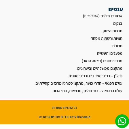
ענפים
ארגונים גדולים (אנטרפריז)
בנקים
חברות הייטק
חנויות ורשתות מסחר
חניונים
מפעלים ותעשייה
מרכזי נתונים (דאטה סנטר)
מתקנים ממשלתיים וביטחוניים
נדל"ן – בנייני משרדים ובנייני מגורים
עולם הפנאי – חדרי כושר, מתקני ספורט ומרכזים קהילתיים
עולם הרפואה – בתי חולים, מרפאות, בתי אבות
כל הזכויות שמורות
Brandale עיצוב ובניית אתרים אינטרנט