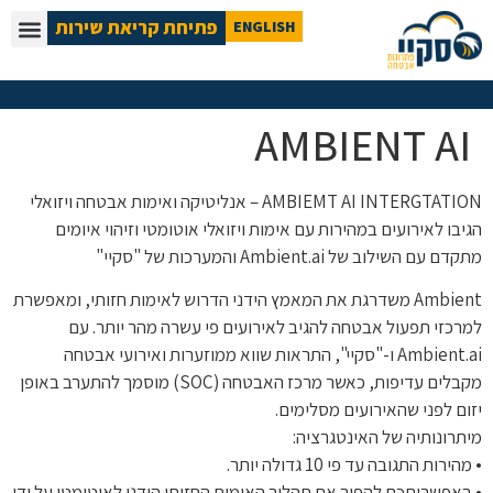
פתיחת קריאת שירות
ENGLISH
AMBIENT AI
AMBIEMT AI INTERGTATION – אנליטיקה ואימות אבטחה ויזואלי
הגיבו לאירועים במהירות עם אימות ויזואלי אוטומטי וזיהוי איומים
מתקדם עם השילוב של Ambient.ai והמערכות של "סקיי"
Ambient משדרגת את המאמץ הידני הדרוש לאימות חזותי, ומאפשרת
למרכזי תפעול אבטחה להגיב לאירועים פי עשרה מהר יותר. עם
Ambient.ai ו-"סקיי", התראות שווא ממוזערות ואירועי אבטחה
מקבלים עדיפות, כאשר מרכז האבטחה (SOC) מוסמך להתערב באופן
יזום לפני שהאירועים מסלימים.
מיתרונותיה של האינטגרציה:
• מהירות התגובה עד פי 10 גדולה יותר.
• באפשרותכם להפוך את תהליך האימות החזותי הידני לאוטומטי על ידי