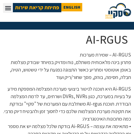
פתיחת קריאת שירות
ENGLISH
AI-RGUS
AI-RGUS – שמירת מערכות
פתרון בינה מלאכותית משתלם, נוח ומדויק במיוחד שבודק מצלמות
באופן אוטומטי ומתריע כאשר התצוגה נפגעת על ידי טשטוש, הטיה,
חבלה, חסימה, בוהק, מסך שחור/ריק ועוד
Ai-RGUS היא תוכנה לניטור ביצועי מערכת המצלמה המספקת מידע
על בעיות במערכת, כגון DVRs, NVRs ושרתים, עד לרמת המצלמה
הבודדת. תוכנת AI-rgus משתלבת עם המערכות של "סקיי" ובודקת
את תקינות מערכת המצלמות שלכם כדי לחסוך זמן ולהבטיח דיוק מרבי.
כמה מתכונות האינטגרציה:
• מתאימה את עצמה – Ai-RGUS בודקת שלכל מצלמה יש את מספר
ימי ההקלטה הנדרשים על פי הרגולציה או מדיניות החברה.