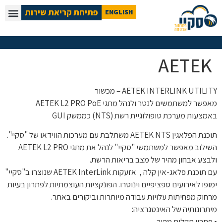
פתיחת קריאת שירות
ENGLISH
AETEK
AETEK INTERLINK UTILITY – מכשור
מאפשר למשתמשים לנטר ולנהל מתגי AETEK L2 PRO PoE
באמצעות מערכת טופולוגיית רשת (NTS) כממשק GUI
תוכנת הפלאגין AETEK NTS משתלבת עם מערכות הווידאו של "סקיי".
השילוב מאפשר למשתמשי "סקיי" לנהל את מתגי AETEK L2 PRO
ולבצע אבחון מהיר של מצב בריאות הרשת.
עם תוכנת פלאג-אין קלה , אזעקות AETEK InterLink שנוצרו ב"סקיי"
ימופו לאירועים ספציפיים וינוטרו. הפונקציות העוצמתיות לפתרון בעיות
מרחוק מפחיתות עלויות עבודה מיותרות וביקורים באתר.
מיתרונותיה של האינטגרציה:
• פתרון תקלות מהיר