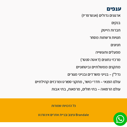
ענפים
ארגונים גדולים (אנטרפריז)
בנקים
חברות הייטק
חנויות ורשתות מסחר
חניונים
מפעלים ותעשייה
מרכזי נתונים (דאטה סנטר)
מתקנים ממשלתיים וביטחוניים
נדל"ן – בנייני משרדים ובנייני מגורים
עולם הפנאי – חדרי כושר, מתקני ספורט ומרכזים קהילתיים
עולם הרפואה – בתי חולים, מרפאות, בתי אבות
כל הזכויות שמורות
Brandale עיצוב ובניית אתרים אינטרנט