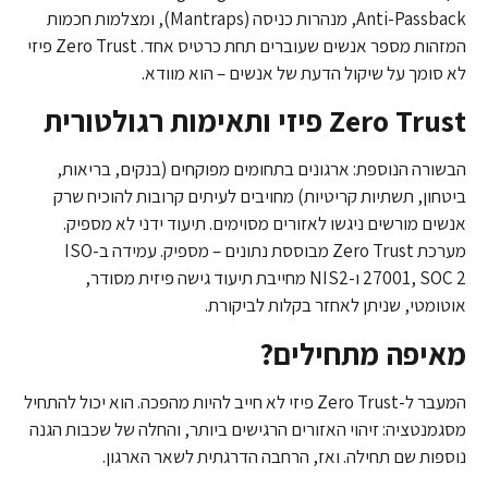
Anti-Passback, מנהרות כניסה (Mantraps), ומצלמות חכמות
המזהות מספר אנשים שעוברים תחת כרטיס אחד. Zero Trust פיזי
לא סומך על שיקול הדעת של אנשים – הוא מוודא.
Zero Trust פיזי ותאימות רגולטורית
הבשורה הנוספת: ארגונים בתחומים מפוקחים (בנקים, בריאות,
ביטחון, תשתיות קריטיות) מחויבים לעיתים קרובות להוכיח שרק
אנשים מורשים ניגשו לאזורים מסוימים. תיעוד ידני לא מספיק.
מערכת Zero Trust מבוססת נתונים – מספיק. עמידה ב-ISO
27001, SOC 2 ו-NIS2 מחייבת תיעוד גישה פיזית מסודר,
אוטומטי, שניתן לאחזר בקלות לביקורת.
מאיפה מתחילים?
המעבר ל-Zero Trust פיזי לא חייב להיות מהפכה. הוא יכול להתחיל
מסגמנטציה: זיהוי האזורים הרגישים ביותר, והחלה של שכבות הגנה
נוספות שם תחילה. ואז, הרחבה הדרגתית לשאר הארגון.