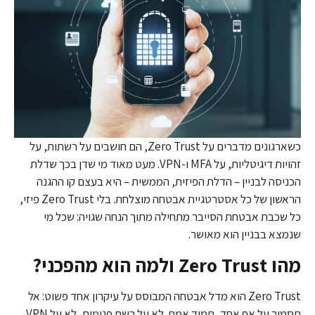
כשארגונים מדברים על Zero Trust, הם חושבים על רשתות, על
זהויות דיגיטליות, על MFA ו-VPN. מעט מאוד מי שדן בכך שדלת
הכניסה לבניין – הדלת הפיזית, הממשית – היא בעצם קו ההגנה
הראשון של כל אסטרטגיית אבטחה מוצלחת. בלי Zero Trust פיזי,
כל שכבת אבטחת הסייבר מתחילה מתוך הנחה שגויה: שכל מי
שנמצא בבניין הוא מאושר.
מהו Zero Trust ולמה הוא מהפכני?
Zero Trust הוא מדל אבטחה המבוסס על עיקרון אחד פשוט: אל
תסמוך על אף אחד, תמיד אמת. לא על רשת פנימית, לא על VPN,