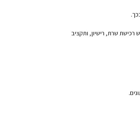
הוספת סניף למערכת ענן עולה בדרך כלל כמה לחיצות. On-Premise דורש רכישת שרת, רישיון, ותקציב
נים.