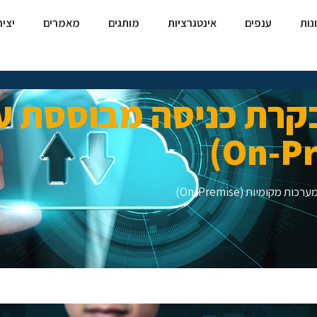
נות
ענפים
אינטגרציות
מותגים
מאמרים
יצי
בקרת כניסה מבוססת ע
קומיות (On-Premise)