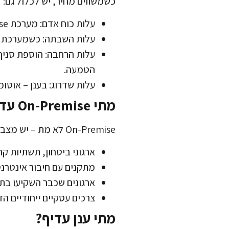
כשמשווים מחיר, יש לכלול גם:
עלות כוח אדם: מערכת On-Premise דורשת מנהל מערכת ייעודי. בענן – הספק מטפל בכך.
עלות השבתה: כשמערכת מקומית 
הטמעה.
עלות שדרוג: בענן – אוטומטי. On-Premise – פרויקט שדרוג עם על
מתי On-Premise עדיף?
On-Premise לא מת – יש מצבים שבהם הוא עדיין הבחירה הנכונה:
ארגוני ביטחון, תשתיות ק
מתקנים עם חיבור אינטרנ
ארגונים שכבר השקיעו בת
צרכים עסקיים ייחודיים ה
מתי ענן עדיף?