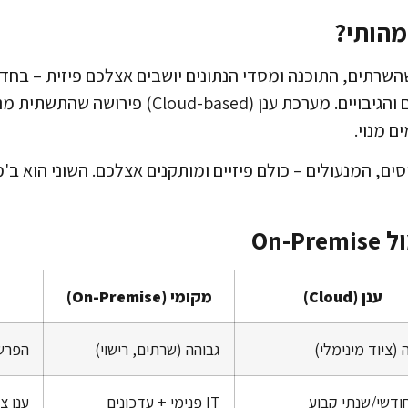
מהותי?
On-Pre פירושה שהשרתים, התוכנה ומסדי הנתונים יושבים אצלכם פיזית 
אחראים על התחזוקה, העדכונים והגיבויים. מערכת ענן
 מנוי.
ים, המנעולים – כולם פיזיים ומותקנים אצלכם. השוני הוא ב'
On-
ענן (Cloud)
מקומי (On-Premise)
 (ציוד מינימלי)
גבוהה (שרתים, רישוי)
הפרש
חודשי/שנתי קבוע
IT פנימי + עדכונים
ענן צ