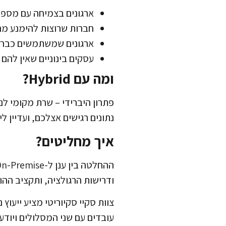
ארגונים בצמיחה עם מספר 
חברות שרוצות להימנע מה
ארגונים שמשתמשים כבר ב-Microsoft 365, Azure AD, Okta – האינטגרציה פשוטה הר
עסקים בינוניים שאין להם צוות IT ייעודי לניהול
ומה עם Hybrid?
פתרון היברידי – שרת מקומי לנ
נתונים רגישים אצלכם, ועדיין ל
איך מחליטים?
ודרישות הרגולציה, ותקציב ההו
צוות סקיי סקיוריטי מציע ייעוץ
עובדים עם שני המסלולים ויודע