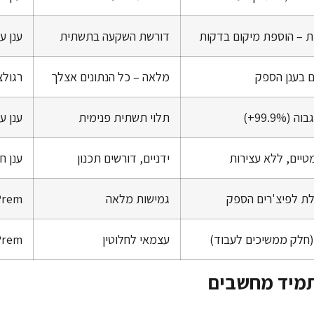
ת – הוספת מיקום בדקות
דורשת השקעה בתשתית
ענן ע
ם בענן הספק
מלאה – כל הנתונים אצלך
רגולציה
תלוי תשתית פנימית
ענן ע
טיים, ללא עצירות
ידניים, דורשים תכנון
ענן חו
ת לפיצ'רים הספק
גמישות מלאה
On-Prem עדיף ל
(חלק ממשיכים לעבוד)
עצמאי לחלוטין
On-Prem עדיף ל
תמיד מחשבים