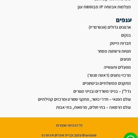
מצלמות אבטחה IP מבוססות ענן
ענפים
ארגונים גדולים (אנטרפריז)
בנקים
חברות הייטק
חנויות ורשתות מסחר
חניונים
מפעלים ותעשייה
מרכזי נתונים (דאטה סנטר)
מתקנים ממשלתיים וביטחוניים
נדל"ן – בנייני משרדים ובנייני מגורים
עולם הפנאי – חדרי כושר, מתקני ספורט ומרכזים קהילתיים
עולם הרפואה – בתי חולים, מרפאות, בתי אבות
כל הזכויות שמורות
Brandale עיצוב ובניית אתרים אינטרנט