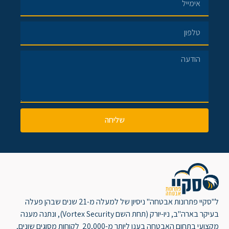
שליחה
ל"סקיי פתרונות אבטחה" ניסיון של למעלה מ-21 שנים שבהן פעלה
בעיקר בארה"ב, ניו-יורק (תחת השם Vortex Security), ונתנה מענה
מקצועי בתחום האבטחה בענן ליותר מ-20,000 לקוחות מסוגים שונים,