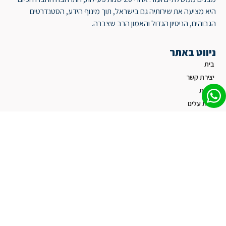
היא מציעה את שירותיה גם בישראל, תוך מינוף הידע, הסטנדרטים
הגבוהים, הניסיון הגדול והאמון הרב שצברה.
ניווט באתר
בית
יצירת קשר
הצוות
קצת עלינו
פתרונות
אינטגרציה עם מערכות שונות בארגון
בקרת כניסה
טלפונייה בענן
מנעולים חכמים
מעברים מהירים
מערכת אינטרקום חכם
מצלמות אבטחה IP מבוססות ענן