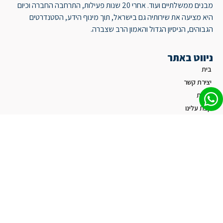
מבנים ממשלתיים ועוד. אחרי 20 שנות פעילות, התרחבה החברה וכיום
היא מציעה את שירותיה גם בישראל, תוך מינוף הידע, הסטנדרטים
הגבוהים, הניסיון הגדול והאמון הרב שצברה.
ניווט באתר
בית
יצירת קשר
הצוות
קצת עלינו
פתרונות
אינטגרציה עם מערכות שונות בארגון
בקרת כניסה
טלפונייה בענן
מנעולים חכמים
מעברים מהירים
מערכת אינטרקום חכם
מצלמות אבטחה IP מבוססות ענן